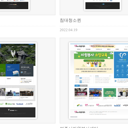
침대청소퀸
2022.04.19