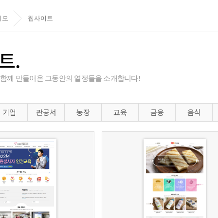
리오
웹사이트
트.
 함께 만들어온 그동안의 열정들을 소개합니다!
기업
관공서
농장
교육
금융
음식