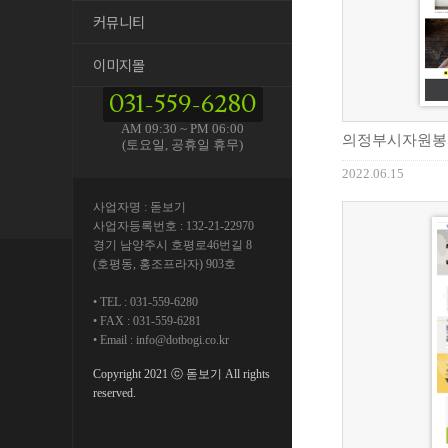
커뮤니티
이미지몰
031-559-6280
AM 09:30 ~ PM 06:00
의정부시자원봉
(토요일, 공휴일 휴무)
2022.06.15
사업자명 : 돋보기
사업자등록번호 : 132-21-22970
경기 남양주시 호평로46번길 8
(호평동, 홍조프라자) 903호
TEL : 031-559-6280
FAX : 031-559-6281
Email : info@dotbogi.co.kr
Copyright 2021 ⓒ 돋보기 All rights
reserved.