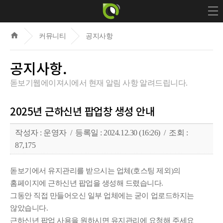
home
커뮤니티
공지사항
공지사항.
돋보기웹에이져시에서 현재 알림 사항 알려드립니다.
2025년 근하신년 팝업창 생성 안내
작성자 : 운영자 / 등록일 : 2024.12.30 (16:26) / 조회 :
87,175
돋보기에서 유지관리를 받으시는 업체(호스팅 제외)의
홈페이지에 근하신년 팝업을 생성해 드렸습니다.
그동안 직접 만들어오신
일부
업체에는 굳이 업로드하지는
않았습니다.
근하신년 팝업
사용을 원하시면 유지관리에 요청해 주세요