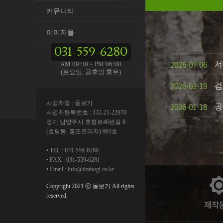
커뮤니티
이미지몰
031-559-6280
서
2026-07-06
AM 09:30 ~ PM 06:00
(토요일, 공휴일 휴무)
검
2026-02-19
사업자명 : 돋보기
공
2026-01-18
사업자등록번호 : 132-21-22970
경기 남양주시 호평로46번길 8
(호평동, 홍조프라자) 903호
TEL : 031-559-6280
FAX : 031-559-6281
Email : info@dotbogi.co.kr
brightne
Copyright 2021 ⓒ 돋보기 All rights
reserved.
제작