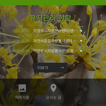
유지관리 현황
의정부시자원봉사센터(센터소개, 총 2건)
2026-08-07
과천시종합자원봉사센터 온라인 신문 업로드 요청
2026-08-05
의정부시자원봉사센터(통계수정)
2026-08-04
더보기
photo
room
이미지몰
오시는 길