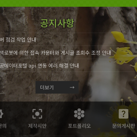
공지사항
버 점검 작업 안내
색로봇에 의한 접속 카운터와 게시글 조회수 조정 안내
공데이터포털 api 연동 에러 해결 안내
더보기
ss_7
center_focus_strong
hive
help_center
문의
제작시안
포트폴리오
문의게시판